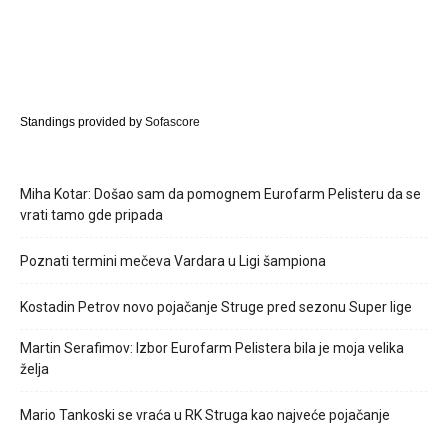
Standings provided by
Sofascore
Miha Kotar: Došao sam da pomognem Eurofarm Pelisteru da se
vrati tamo gde pripada
Poznati termini mečeva Vardara u Ligi šampiona
Kostadin Petrov novo pojačanje Struge pred sezonu Super lige
Martin Serafimov: Izbor Eurofarm Pelistera bila je moja velika
želja
Mario Tankoski se vraća u RK Struga kao najveće pojačanje