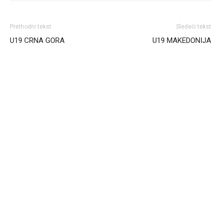
Prethodni tekst
Sledeći tekst
U19 CRNA GORA
U19 MAKEDONIJA