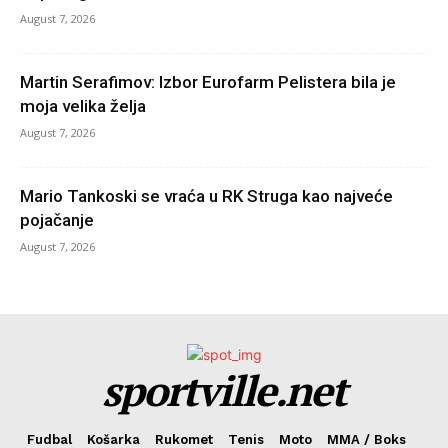
August 7, 2026
Martin Serafimov: Izbor Eurofarm Pelistera bila je
moja velika želja
August 7, 2026
Mario Tankoski se vraća u RK Struga kao najveće
pojačanje
August 7, 2026
sportville.net
Fudbal
Košarka
Rukomet
Tenis
Moto
MMA / Boks