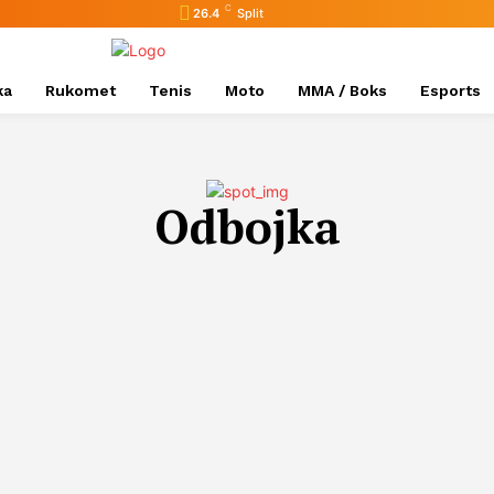
C
26.4
Split
ka
Rukomet
Tenis
Moto
MMA / Boks
Esports
Odbojka