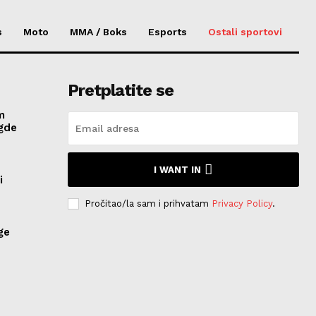
s
Moto
MMA / Boks
Esports
Ostali sportovi
Pretplatite se
m
 gde
I WANT IN
i
Pročitao/la sam i prihvatam
Privacy Policy
.
ge