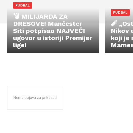
FUDBAL
FUDBAL
💣 MILIJARDA ZA
DRESOVE! Mančester
🧨 „Os
Siti potpisao NAJVEĆI
Nikov 
ugovor u istoriji Premijer
koji je
lige!
Mames
Nema objava za prikazati