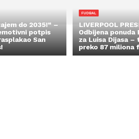
FUDBAL
tajem do 2035!“ –
LIVERPOOL PRES
emotivni potpis
Odbijena ponuda 
 rasplakao San
za Luisa Dijasa – 
!
preko 87 miliona f