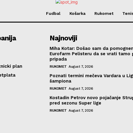
Fudbal
Košarka
Rukomet
Teni
anija
Najnoviji
Miha Kotar: Došao sam da pomogne
Eurofarm Pelisteru da se vrati tamo
pripada
nicki plan
RUKOMET
August 7, 2026
etplata
Poznati termini mečeva Vardara u Lig
šampiona
RUKOMET
August 7, 2026
Kostadin Petrov novo pojačanje Stru
pred sezonu Super lige
RUKOMET
August 7, 2026