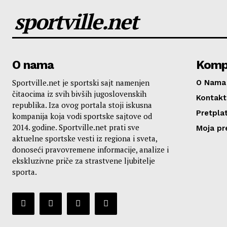
sportville.net
O nama
Komp
Sportville.net je sportski sajt namenjen
O Nama
čitaocima iz svih bivših jugoslovenskih
Kontakt
republika. Iza ovog portala stoji iskusna
Pretplat
kompanija koja vodi sportske sajtove od
2014. godine. Sportville.net prati sve
Moja pr
aktuelne sportske vesti iz regiona i sveta,
donoseći pravovremene informacije, analize i
ekskluzivne priče za strastvene ljubitelje
sporta.