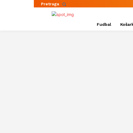
Pretraga
Fudbal
Košar