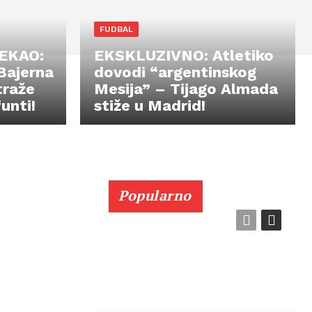
FUDBAL
EKAO:
EKSKLUZIVNO: Atletiko
Bajerna
dovodi “argentinskog
traže
Mesija” – Tijago Almada
unti!
stiže u Madrid!
Popularno