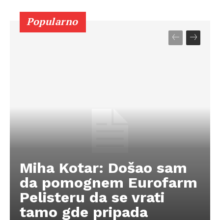
Popularno
Miha Kotar: Došao sam
da pomognem Eurofarm
Pelisteru da se vrati
tamo gde pripada