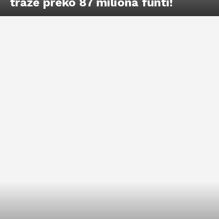
traže preko 87 miliona funti!