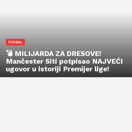
FUDBAL
💣 MILIJARDA ZA DRESOVE!
Mančester Siti potpisao NAJVEĆI
ugovor u istoriji Premijer lige!