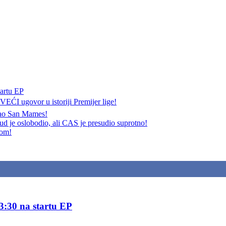
tartu EP
 ugovor u istoriji Premijer lige!
akao San Mames!
ud je oslobodio, ali CAS je presudio suprotno!
tom!
33:30 na startu EP