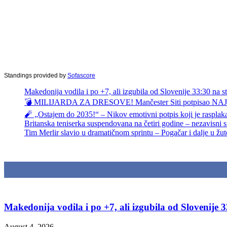
Standings provided by
Sofascore
Makedonija vodila i po +7, ali izgubila od Slovenije 33:30 na s
💣 MILIJARDA ZA DRESOVE! Mančester Siti potpisao NAJVEĆI
🧨 „Ostajem do 2035!“ – Nikov emotivni potpis koji je raspl
Britanska teniserka suspendovana na četiri godine – nezavisni s
Tim Merlir slavio u dramatičnom sprintu – Pogačar i dalje u žu
0
Fanova
Makedonija vodila i po +7, ali izgubila od Slovenije 
August 4, 2026