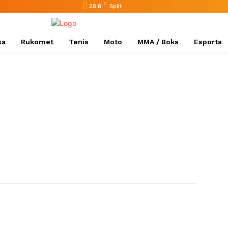
C
28.6
Split
ka
Rukomet
Tenis
Moto
MMA / Boks
Esports