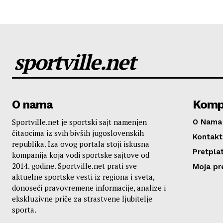
sportville.net
O nama
Komp
Sportville.net je sportski sajt namenjen
O Nama
čitaocima iz svih bivših jugoslovenskih
Kontakt
republika. Iza ovog portala stoji iskusna
Pretplat
kompanija koja vodi sportske sajtove od
2014. godine. Sportville.net prati sve
Moja pr
aktuelne sportske vesti iz regiona i sveta,
donoseći pravovremene informacije, analize i
ekskluzivne priče za strastvene ljubitelje
sporta.