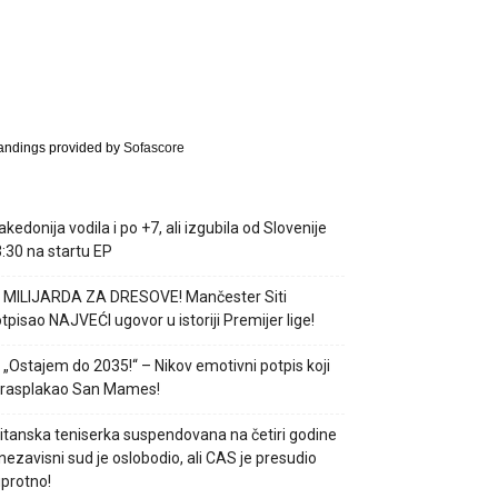
andings provided by
Sofascore
kedonija vodila i po +7, ali izgubila od Slovenije
:30 na startu EP
 MILIJARDA ZA DRESOVE! Mančester Siti
tpisao NAJVEĆI ugovor u istoriji Premijer lige!
 „Ostajem do 2035!“ – Nikov emotivni potpis koji
 rasplakao San Mames!
itanska teniserka suspendovana na četiri godine
nezavisni sud je oslobodio, ali CAS je presudio
protno!