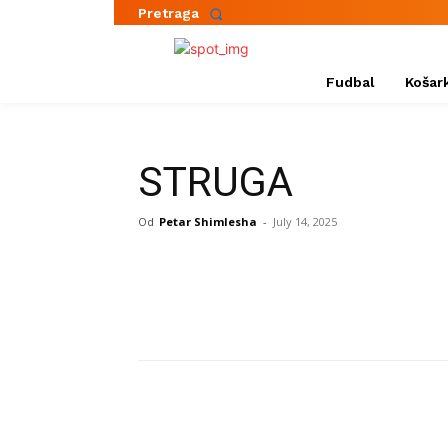
Pretraga
Fudbal
Košar
STRUGA
Od
Petar Shimlesha
-
July 14, 2025