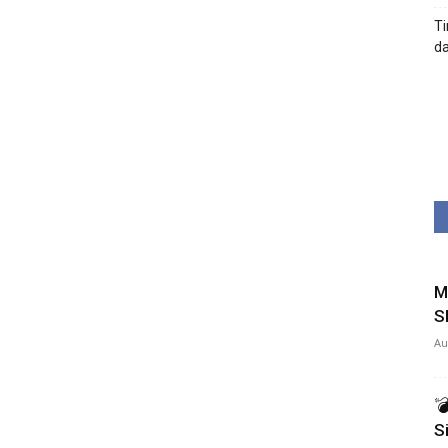
Ti
da
M
S
Au

S