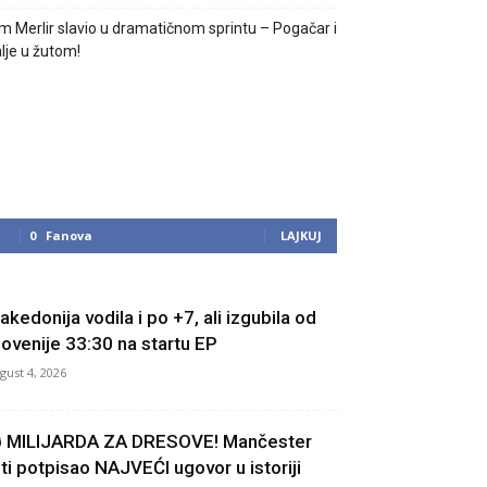
m Merlir slavio u dramatičnom sprintu – Pogačar i
lje u žutom!
0
Fanova
LAJKUJ
akedonija vodila i po +7, ali izgubila od
lovenije 33:30 na startu EP
gust 4, 2026
 MILIJARDA ZA DRESOVE! Mančester
iti potpisao NAJVEĆI ugovor u istoriji