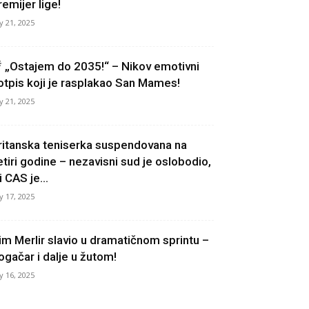
remijer lige!
ly 21, 2025
 „Ostajem do 2035!“ – Nikov emotivni
otpis koji je rasplakao San Mames!
ly 21, 2025
ritanska teniserka suspendovana na
etiri godine – nezavisni sud je oslobodio,
i CAS je...
ly 17, 2025
im Merlir slavio u dramatičnom sprintu –
ogačar i dalje u žutom!
ly 16, 2025