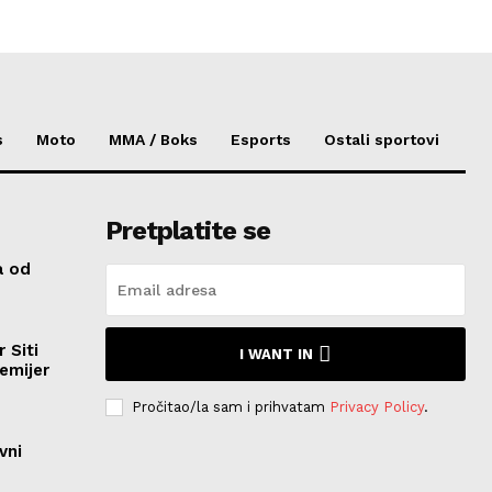
s
Moto
MMA / Boks
Esports
Ostali sportovi
Pretplatite se
a od
 Siti
I WANT IN
emijer
Pročitao/la sam i prihvatam
Privacy Policy
.
vni