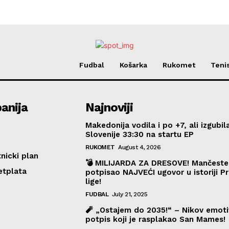
Fudbal
Košarka
Rukomet
Teni
anija
Najnoviji
Makedonija vodila i po +7, ali izgubil
Slovenije 33:30 na startu EP
RUKOMET
August 4, 2026
nicki plan
💣 MILIJARDA ZA DRESOVE! Mančester
etplata
potpisao NAJVEĆI ugovor u istoriji Pr
lige!
FUDBAL
July 21, 2025
🧨 „Ostajem do 2035!“ – Nikov emoti
potpis koji je rasplakao San Mames!