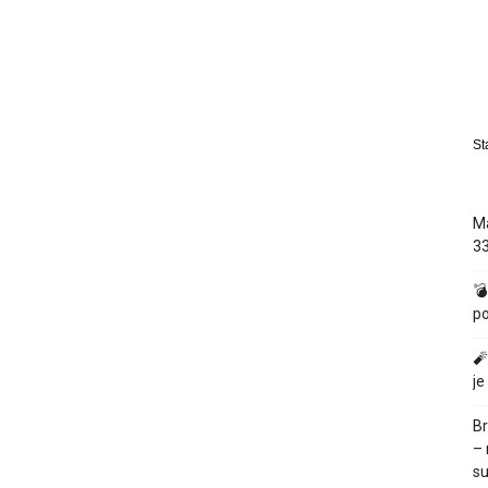
St
Ma
33
💣
po
🧨
je
Br
– 
su