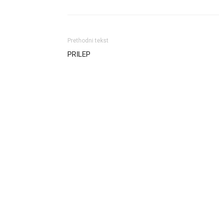
Prethodni tekst
PRILEP