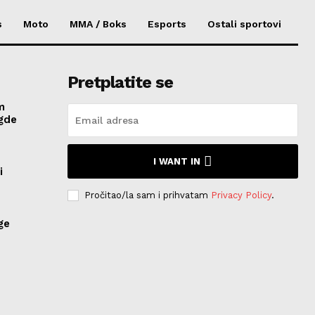
s
Moto
MMA / Boks
Esports
Ostali sportovi
Pretplatite se
m
 gde
I WANT IN
i
Pročitao/la sam i prihvatam
Privacy Policy
.
ge