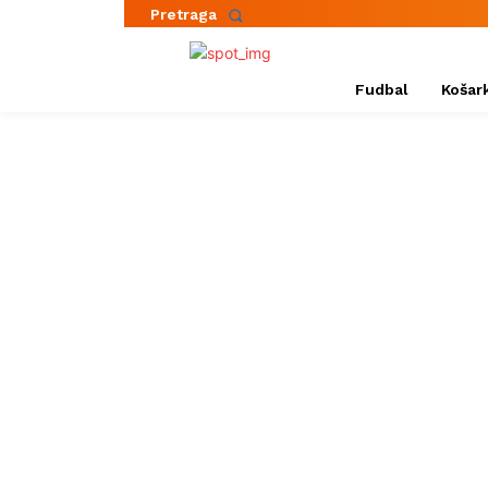
Pretraga
Fudbal
Košar