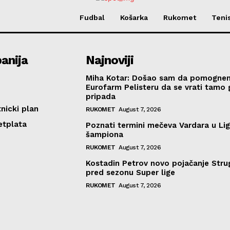
Fudbal
Košarka
Rukomet
Teni
anija
Najnoviji
Miha Kotar: Došao sam da pomogne
Eurofarm Pelisteru da se vrati tamo
pripada
nicki plan
RUKOMET
August 7, 2026
etplata
Poznati termini mečeva Vardara u Lig
šampiona
RUKOMET
August 7, 2026
Kostadin Petrov novo pojačanje Stru
pred sezonu Super lige
RUKOMET
August 7, 2026