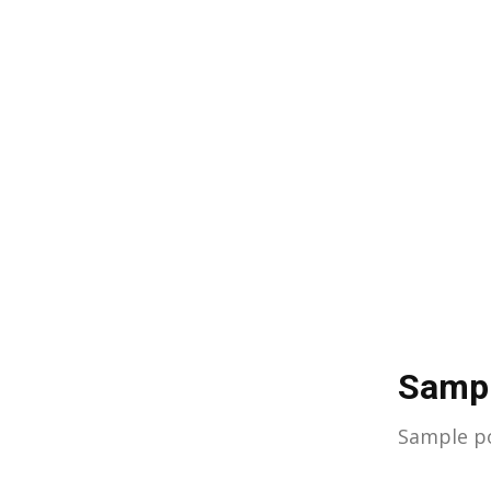
Sampl
Sample po