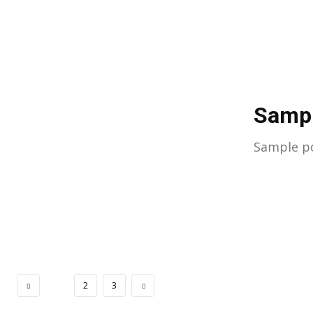
Sampl
Sample po
1
2
3