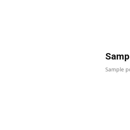
Sampl
Sample po