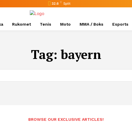
C
32.6
Split
ka
Rukomet
Tenis
Moto
MMA / Boks
Esports
Tag:
bayern
BROWSE OUR EXCLUSIVE ARTICLES!