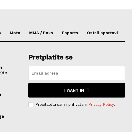
s
Moto
MMA / Boks
Esports
Ostali sportovi
Pretplatite se
m
 gde
I WANT IN
i
Pročitao/la sam i prihvatam
Privacy Policy
.
ge