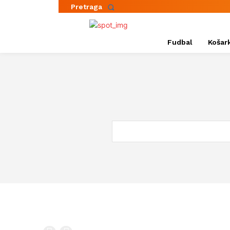
Pretraga
Fudbal
Košar